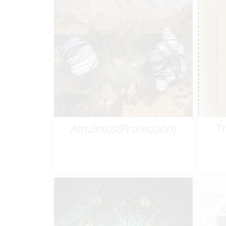
$
100.00
Amuletos(Protección)
T