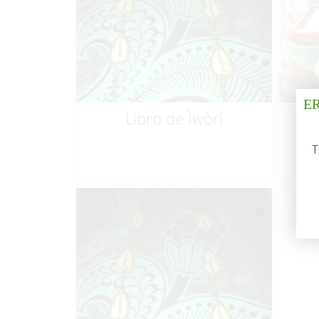
$
10.00
E
Libro de Ìwòrì
T
$
10.00