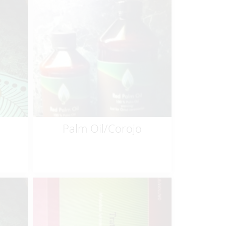
$
9.99
Palm Oil/Corojo