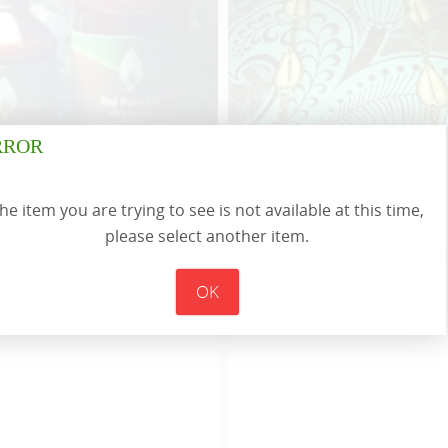
$
14.99
$
10.00
RROR
Palm Oil/Corojo
Libro de Òdí
he item you are trying to see is not available at this time,
please select another item.
OK
$
10.00
$
10.00