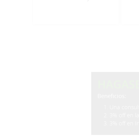
HAGAS
Beneficios:
1. Una consult
2. 3% off en l
3. 3% off en I