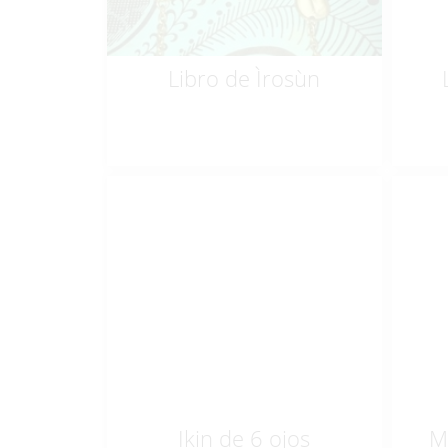
Libro de Ìrosùn
$
10.00
Ikin de 6 ojos
M