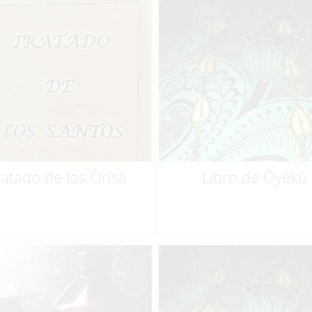
$
99.99
$
10.00
ratado de los Òrìsà
Libro de Òyèkú