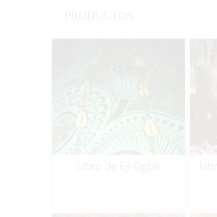
PRODUCTOS
$
10.00
Libro de Èjì Ogbè
Lib