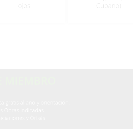
ojos
Cubano)
E MIEMBRO
a gratis al año y orientación.
as Obras indicadas.
niciaciones y Òrìsàs.