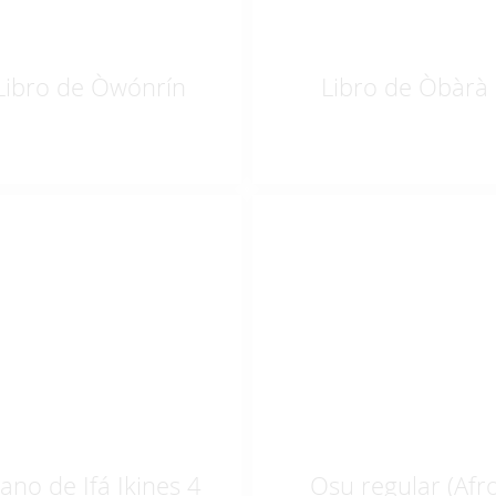
Libro de Òwónrín
Libro de Òbàrà
$
42.00
$
20.00
ano de Ifá Ikines 4
Osu regular (Afr