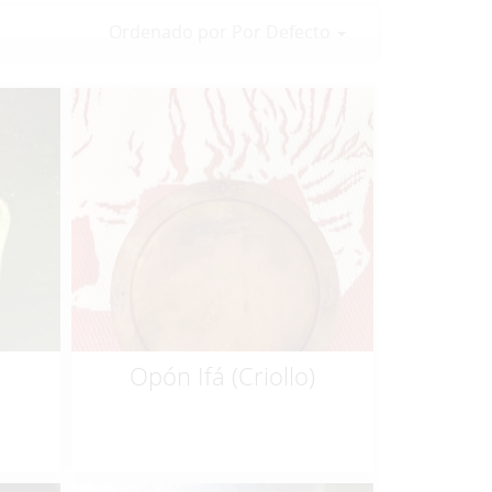
Ordenado por Por Defecto
$
30.00
i
Opón Ifá (Criollo)