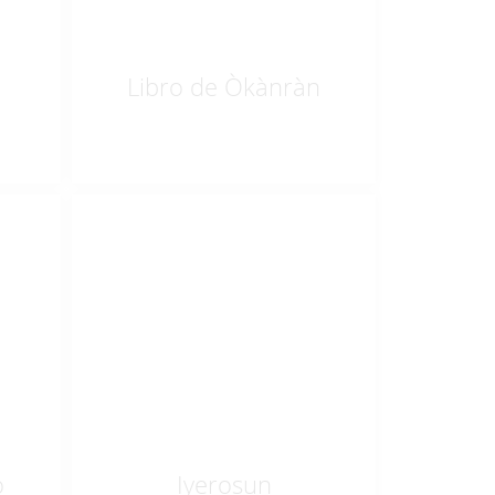
Libro de Òkànràn
$
50.00
o
Iyerosun