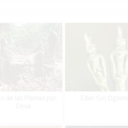
$
24.99
$
100.00
ro de las Plantas por
Edan fun Ogbon
Orisa