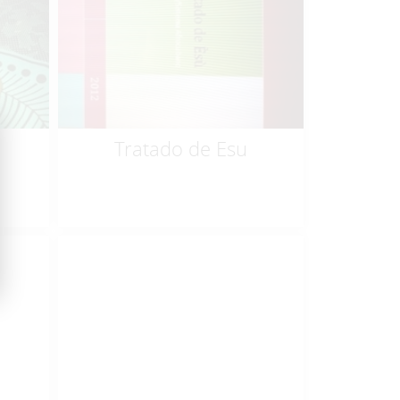
$
19.99
Tratado de Esu
$
10.00