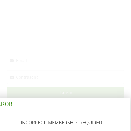
Login
RROR
Registrarse
Perdió su
contraseña?
_INCORRECT_MEMBERSHIP_REQUIRED