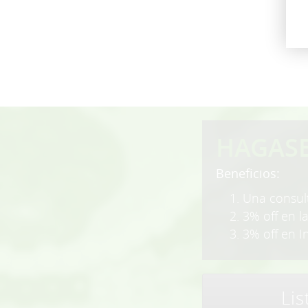
HAGAS
Beneficios:
1. Una consult
2. 3% off en l
3. 3% off en I
Li