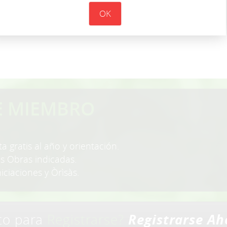
OK
E MIEMBRO
a gratis al año y orientación.
as Obras indicadas.
niciaciones y Òrìsàs.
Registrarse Ah
sto para
Registrarse?