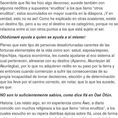
Sacerdote que No les hizo algo decoroso; sucede también con
algunos neófitos y supuestos “eruditos” a los que llamo “otros
eruditos”, estos acumulados en mayor cuantía en la diáspora. ¡Y en
verdad, esto no es así! Como he explicado en otras ocasiones, existe
un destino fijo, pero a su vez el destino no es categórico, porque no se
relaciona entre sí con otros puntos a los que está sujeto el ser.
Olódùmarè ayuda a quien se ayuda a si mismo!
Pienso que este tipo de personas desafortunadas carentes de las
fortunas elementales de la vida como son: salud, esposa/esposo,
hijos/hijas, riqueza económica, les cuesta ajustarse al eco sistema al
cual pertenecen, alinearse con su destino (Ayanmo, Akunleyan àti
Akunlegba), por lo que no adquieren redito en su paso por la tierra y
es entonces cuando comienzan a sufrir las consecuencias de su
propia incapacidad de tomar decisiones, elección y de determinación
que los lleve por el camino correcto, sin notar, que lo que les sucede,
es que:
NO son lo suficientemente sabios, como dice Ifá en Òsé Òfún.
Historia: Les relato algo, en mi experiencia como Áwo, a diario
coincido con muchos religiosos a los que llamo “otros eruditos”, a los
cuales escucho en su repera diatribas épicas sobre Ifá, unos de forma