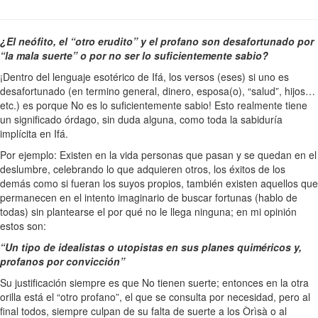
¿El neófito, el “otro erudito” y el profano son desafortunado por
“la mala suerte” o por no ser lo suficientemente sabio?
¡Dentro del lenguaje esotérico de Ifá, los versos (eses) si uno es
desafortunado (en termino general, dinero, esposa(o), “salud”, hijos…
etc.) es porque No es lo suficientemente sabio! Esto realmente tiene
un significado órdago, sin duda alguna, como toda la sabiduría
implícita en Ifá.
Por ejemplo: Existen en la vida personas que pasan y se quedan en el
deslumbre, celebrando lo que adquieren otros, los éxitos de los
demás como si fueran los suyos propios, también existen aquellos que
permanecen en el intento imaginario de buscar fortunas (hablo de
todas) sin plantearse el por qué no le llega ninguna; en mi opinión
estos son:
“Un tipo de idealistas o utopistas en sus planes quiméricos y,
profanos por convicción”
Su justificación siempre es que No tienen suerte; entonces en la otra
orilla está el “otro profano”, el que se consulta por necesidad, pero al
final todos, siempre culpan de su falta de suerte a los Òrìsà o al