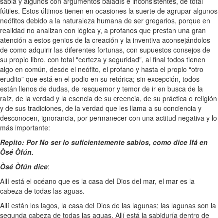
sabia y algunos con argumentos baladís e inconsistentes, de total
fútiles. Estos últimos tienen en ocasiones la suerte de agrupar algunos
neófitos debido a la naturaleza humana de ser gregarios, porque en
realidad no analizan con lógica y, a profanos que prestan una gran
atención a estos genios de la creación y la inventiva aconsejándolos
de como adquirir las diferentes fortunas, con supuestos consejos de
su propio libro, con total "certeza y seguridad", al final todos tienen
algo en común, desde el neófito, el profano y hasta el propio “otro
erudito” que está en el podio en su retórica; sin excepción, todos
están llenos de dudas, de resquemor y temor de ir en busca de la
raíz, de la verdad y la esencia de su creencia, de su práctica o religión
y de sus tradiciones, de la verdad que les llama a su conciencia y
desconocen, ignorancia, por permanecer con una actitud negativa y lo
más importante:
Repito: Por No ser lo suficientemente sabios, como dice Ifá en
Òsé Òfún.
Òsé Òfún dice
:
Allí está el océano que es la casa del Dios del mar, el mar es la
cabeza de todas las aguas.
Allí están los lagos, la casa del Dios de las lagunas; las lagunas son la
segunda cabeza de todas las aguas. Allí está la sabiduría dentro de