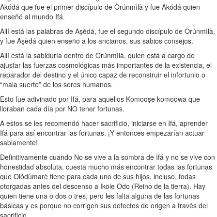
Akódá que fue el primer discípulo de Òrúnmìlà y fue Akódá quien
enseñó al mundo Ifá.
Allí está las palabras de Aşèdá, fue el segundo discípulo de Òrúnmìlà,
y fue Aşèdá quien enseño a los ancianos, sus sabios consejos.
Allí está la sabiduría dentro de Òrúnmìlà, quien está a cargo de
ajustar las fuerzas cosmológicas más importantes de la existencia, el
reparador del destino y el único capaz de reconstruir el infortunio o
“mala suerte” de los seres humanos.
Esto fue adivinado por Ifá, para aquellos Komooşe komoowa que
lloraban cada día por NO tener fortunas.
A estos se les recomendó hacer sacrificio, iniciarse en Ifá, aprender
Ifá para así encontrar las fortunas. ¡Y entonces empezarían actuar
sabiamente!
Definitivamente cuando No se vive a la sombra de Ifá y no se vive con
honestidad absoluta, cuesta mucho más encontrar todas las fortunas
que Olódùmarè tiene para cada uno de sus hijos, incluso, todas
otorgadas antes del descenso a Ikole Odo (Reino de la tierra). Hay
quien tiene una o dos o tres, pero les falta alguna de las fortunas
básicas y es porque no corrigen sus defectos de origen a través del
sacrificio.