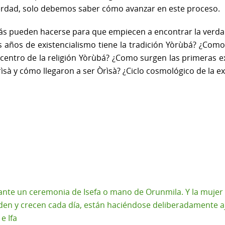
a verdad, solo debemos saber cómo avanzar en este proceso.
ás pueden hacerse para que empiecen a encontrar la verdad:
os años de existencialismo tiene la tradición Yòrùbá? ¿Com
icentro de la religión Yòrùbá? ¿Como surgen las primeras
sà y cómo llegaron a ser Òrìsà? ¿Ciclo cosmológico de la exis
nte un ceremonia de Isefa o mano de Orunmila. Y la mujer en
den y crecen cada día, están haciéndose deliberadamente aj
e Ifa