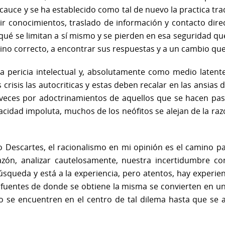
 cauce y se ha establecido como tal de nuevo la practica tra
tir conocimientos, traslado de información y contacto dir
ué se limitan a sí mismo y se pierden en esa seguridad que 
mino correcto, a encontrar sus respuestas y a un cambio que 
 la pericia intelectual y, absolutamente como medio laten
 crisis las autocriticas y estas deben recalar en las ansia
 veces por adoctrinamientos de aquellos que se hacen pas
racidad impoluta, muchos de los neófitos se alejan de la r
o Descartes, el racionalismo en mi opinión es el camino pa
azón, analizar cautelosamente, nuestra incertidumbre c
squeda y está a la experiencia, pero atentos, hay experie
 fuentes de donde se obtiene la misma se convierten en un s
o se encuentren en el centro de tal dilema hasta que se 