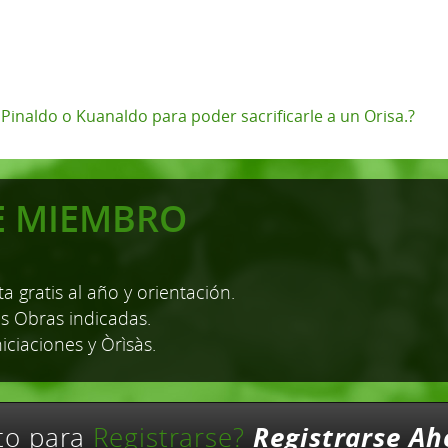
, Pinaldo o Kuanaldo para poder sacrificarle a un Orisa.?
E MIEMBRO
a gratis al año y orientación.
as Obras indicadas.
niciaciones y Òrìsàs.
Registrarse Ah
sto para
Registrarse?