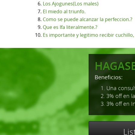
Los Ajogunes(Los males)
El miedo al triunfo.
Como se puede alcanzar la perfeccion.?
Que es Ifa literalmente.?
Es importante y legitimo recibir cuchillo
HAGAS
Beneficios:
1. Una consult
2. 3% off en l
3. 3% off en I
Li