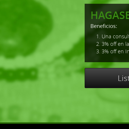
HAGAS
Beneficios:
1. Una consult
2. 3% off en l
3. 3% off en I
Li