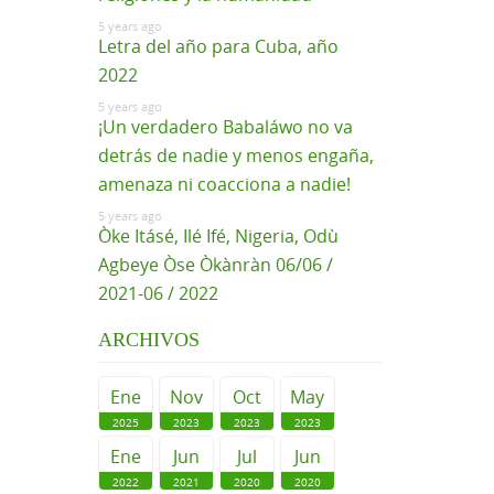
5 years ago
Letra del año para Cuba, año
2022
5 years ago
¡Un verdadero Babaláwo no va
detrás de nadie y menos engaña,
amenaza ni coacciona a nadie!
5 years ago
Òke Itásé, Ilé Ifé, Nigeria, Odù
Agbeye Òse Òkànràn 06/06 /
2021-06 / 2022
ARCHIVOS
Ene
Nov
Oct
May
2025
2023
2023
2023
Ene
Jun
Jul
Jun
2022
2021
2020
2020