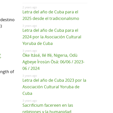
2 years ago
Letra del año de Cuba para el
2025 desde el tradicionalismo
 destino
El
3 years ago
Letra del año de Cuba para el
2024 por la Asociación Cultural
Yoruba de Cuba
3 years ago
Òke Itásé, Ilé Ifé, Nigeria, Odù
E
Agbeye Ìrosùn Òsá: 06/06 / 2023-
06 / 2024
ength of
3 years ago
Letra del año de Cuba 2023 por la
Asociación Cultural Yoruba de
Cuba
3 years ago
Sacrificium facereen en las
religiones y la humanidad