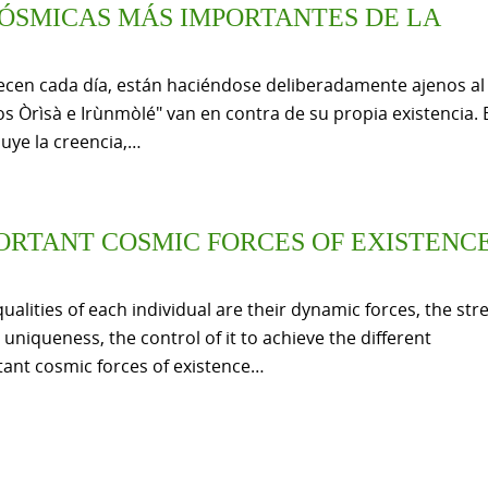
CÓSMICAS MÁS IMPORTANTES DE LA
ecen cada día, están haciéndose deliberadamente ajenos al
los Òrìsà e Irùnmòlé" van en contra de su propia existencia. 
luye la creencia,…
ORTANT COSMIC FORCES OF EXISTENC
qualities of each individual are their dynamic forces, the str
 uniqueness, the control of it to achieve the different
ant cosmic forces of existence…