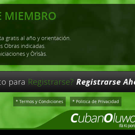
E MIEMBRO
a gratis al año y orientación.
as Obras indicadas.
niciaciones y Òrìsàs.
Registrarse Ah
sto para
Registrarse?
* Termos y Condiciones
* Politica de Privacidad