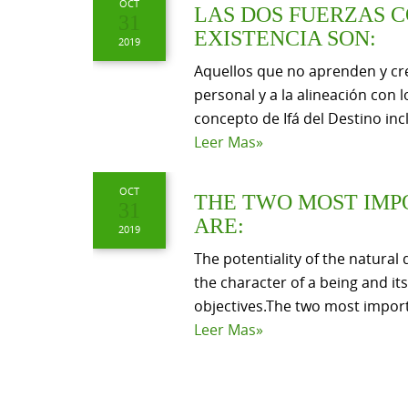
OCT
LAS DOS FUERZAS 
31
EXISTENCIA SON:
2019
Aquellos que no aprenden y cr
personal y a la alineación con 
concepto de Ifá del Destino inc
Leer Mas»
OCT
THE TWO MOST IMP
31
ARE:
2019
The potentiality of the natural 
the character of a being and its
objectives.The two most import
Leer Mas»