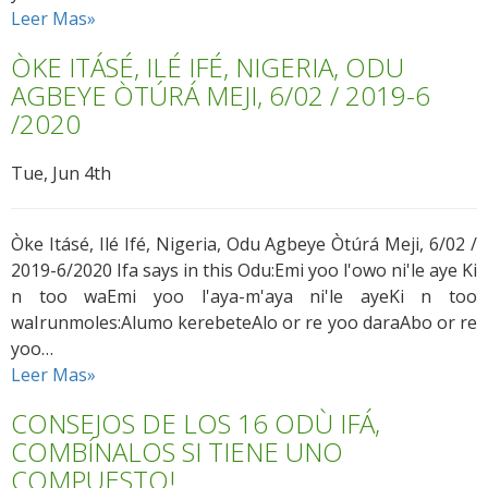
Leer Mas»
ÒKE ITÁSÉ, ILÉ IFÉ, NIGERIA, ODU
AGBEYE ÒTÚRÁ MEJI, 6/02 / 2019-6
/2020
Tue, Jun 4th
Òke Itásé, Ilé Ifé, Nigeria, Odu Agbeye Òtúrá Meji, 6/02 /
2019-6/2020 Ifa says in this Odu:Emi yoo l'owo ni'le aye Ki
n too waEmi yoo l'aya-m'aya ni'le ayeKi n too
waIrunmoles:Alumo kerebeteAlo or re yoo daraAbo or re
yoo…
Leer Mas»
CONSEJOS DE LOS 16 ODÙ IFÁ,
COMBÍNALOS SI TIENE UNO
COMPUESTO!