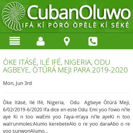
ÒKE ITÁSÉ, ILÉ IFÉ, NIGERIA, ODU
AGBEYE, ÒTÚRÁ MEJI PARA 2019-2020
Mon, Jun 3rd
Òke Itásé, Ilé Ifé, Nigeria, Odu Agbeye Òtúrá Meji,
6/02/2019-6/2020 Ifa dice en este Odu: Emi yoo l’owo ni’le
aye Ki n too waEmi yoo l’aya-m’aya ni’le ayeKi n too
waIrunmoles:Alumo kerebeteAlo o re yoo daraAbo o re
yoo sunwonAlumo…