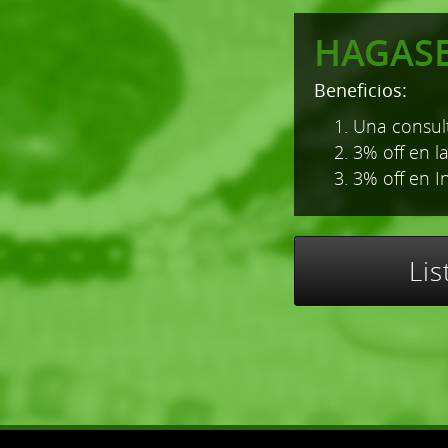
HAGAS
Beneficios:
1. Una consult
2. 3% off en l
3. 3% off en I
Li