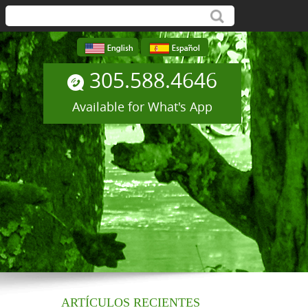
305.588.4646
Available for What's App
ARTÍCULOS RECIENTES