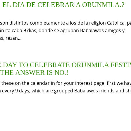
E EL DIA DE CELEBRAR A ORUNMILA.?
son distintos completamente a los de la religion Catolica, pa
sán Ifa cada 9 dias, donde se agrupan Babalawos amigos y
as, rezan…
HE DAY TO CELEBRATE ORUNMILA FESTI
THE ANSWER IS NO.!
e these on the calendar in for your interest page, first we h
a Ifa every 9 days, which are grouped Babalawos friends and s