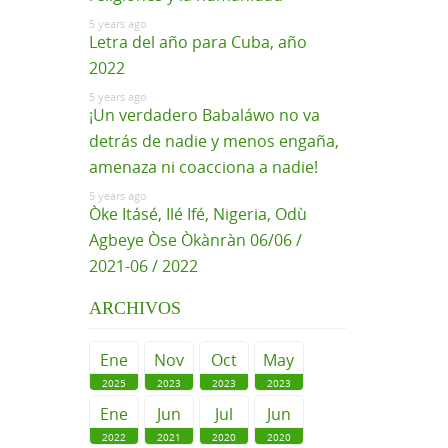
5 years ago
Letra del año para Cuba, año
2022
5 years ago
¡Un verdadero Babaláwo no va
detrás de nadie y menos engaña,
amenaza ni coacciona a nadie!
5 years ago
Òke Itásé, Ilé Ifé, Nigeria, Odù
Agbeye Òse Òkànràn 06/06 /
2021-06 / 2022
ARCHIVOS
Ene
Nov
Oct
May
2025
2023
2023
2023
Ene
Jun
Jul
Jun
2022
2021
2020
2020