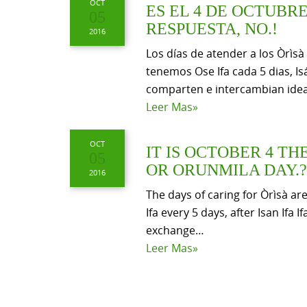
OCT
ES EL 4 DE OCTUBR
05
RESPUESTA, NO.!
2016
Los días de atender a los Òrìsà 
tenemos Ose Ifa cada 5 dias, I
comparten e intercambian ide
Leer Mas»
OCT
IT IS OCTOBER 4 T
05
OR ORUNMILA DAY.?
2016
The days of caring for Òrìsà ar
Ifa every 5 days, after Isan If
exchange…
Leer Mas»