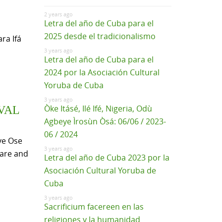
2 years ago
Letra del año de Cuba para el
2025 desde el tradicionalismo
ra Ifá
3 years ago
Letra del año de Cuba para el
2024 por la Asociación Cultural
Yoruba de Cuba
3 years ago
Òke Itásé, Ilé Ifé, Nigeria, Odù
VAL
Agbeye Ìrosùn Òsá: 06/06 / 2023-
06 / 2024
ave Ose
3 years ago
hare and
Letra del año de Cuba 2023 por la
Asociación Cultural Yoruba de
Cuba
3 years ago
Sacrificium facereen en las
religiones y la humanidad